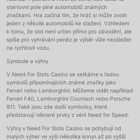
startovní pole plné automobilů známých
značkami. Hra začíná tím, že hráč si může zvolit
jeden z několik automobilů ke stažení. Vzhledem
k tomu, že slot není určen přímo pro závodění, ale
spíše pro vyhrávání peněz je výběr vůle nezáležet
na rychlosti vozu.
Symbole a výhry
V Need For Slots Casino se setkáme s řadou
symbolů připomínajících známé značky jako
Ferrari nebo Lamborghini. Můžeme vidět například
Ferrari F40, Lamborghini Countach nebo Porsche
911. Také jsou zde další symbolsy, které
představují některé prvky z sérii Need for Speed.
Výhry v Need For Slots Casino se pohybují od
malých výher ve výši několika korun až po vyšší