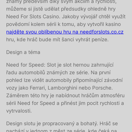
známý především díky svým akciím a rychlosti,
můžeme si jistě udělat předsudky ohledně hry
Need For Slots Casino. Jakoby vývojář chtěl využít
povědomí kolem sérii k tomu, aby vytvořil kasino
najděte svou oblíbenou hru na needforslots.co.cz
hru, kde hráč bude mít šanci vyhrát peníze.
Design a téma
Need for Speed: Slot je slot hernou zahrnující
řadu automobilů známých ze série. Na první
pohled lze vidět automobily připomínající závodní
vozy jako Ferrari, Lamborghini nebo Porsche.
Záměrem této hry je nabídnout hráčům atmosféru
sérii Need for Speed a přinést jim pocit rychlosti a
vytrvalosti.
Design slotu je propracovaný a bohatý. Hráč se
nachází v jednom z měst ze série, kde čeká na