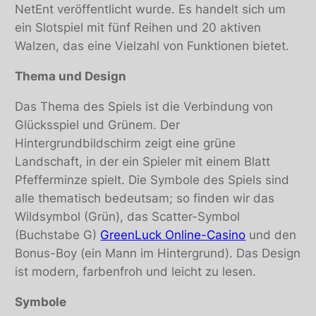
NetEnt veröffentlicht wurde. Es handelt sich um
ein Slotspiel mit fünf Reihen und 20 aktiven
Walzen, das eine Vielzahl von Funktionen bietet.
Thema und Design
Das Thema des Spiels ist die Verbindung von
Glücksspiel und Grünem. Der
Hintergrundbildschirm zeigt eine grüne
Landschaft, in der ein Spieler mit einem Blatt
Pfefferminze spielt. Die Symbole des Spiels sind
alle thematisch bedeutsam; so finden wir das
Wildsymbol (Grün), das Scatter-Symbol
(Buchstabe G)
GreenLuck Online-Casino
und den
Bonus-Boy (ein Mann im Hintergrund). Das Design
ist modern, farbenfroh und leicht zu lesen.
Symbole