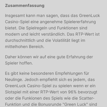
Zusammenfassung
Insgesamt kann man sagen, dass das GreenLuck
Casino-Spiel eine angenehme Spielererfahrung
bietet. Die Spielregeln und Funktionen sind
modern und leicht verständlich. Das RTP-Wert ist
durchschnittlich und die Volatilität liegt im
mittelhohen Bereich.
Daher können wir auf eine gute Erfahrung der
Spieler hoffen.
Es gibt keine besonderen Empfehlungen für
Neulinge. Jedoch empfiehlt sich es jedem, das
GreenLuck Casino-Spiel zu spielen wenn er ein
Slotspiel mit einer RTP-Wert von 96% bevorzugt
oder die Funkionen des Spiels wie die Scatter-
Funktion und die Bonusrunde "Green Luck" sind