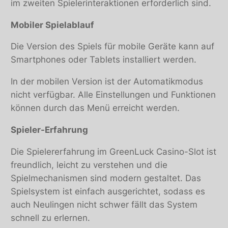
im zweiten Spielerinteraktionen erforderlich sind.
Mobiler Spielablauf
Die Version des Spiels für mobile Geräte kann auf
Smartphones oder Tablets installiert werden.
In der mobilen Version ist der Automatikmodus
nicht verfügbar. Alle Einstellungen und Funktionen
können durch das Menü erreicht werden.
Spieler-Erfahrung
Die Spielererfahrung im GreenLuck Casino-Slot ist
freundlich, leicht zu verstehen und die
Spielmechanismen sind modern gestaltet. Das
Spielsystem ist einfach ausgerichtet, sodass es
auch Neulingen nicht schwer fällt das System
schnell zu erlernen.