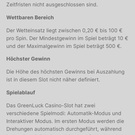
Zeitfristen nicht ausgeschlossen sind.
Wettbaren Bereich
Der Wetteinsatz liegt zwischen 0,20 € bis 100 €
pro Spin. Der Mindestgewinn im Spiel beträgt 10 €
und der Maximalgewinn im Spiel beträgt 500 €.
Höchster Gewinn
Die Höhe des höchsten Gewinns bei Auszahlung
ist in diesem Slot nicht näher definiert.
Spielablauf
Das GreenLuck Casino-Slot hat zwei
verschiedene Spielmodi: Automatik-Modus und
Interaktiver Modus. Im ersten Modus werden die
Drehungen automatisch durchgeführt, während