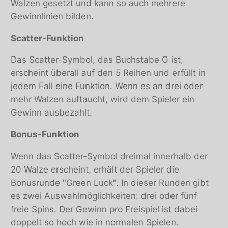
Walzen gesetzt und kann so auch mehrere
Gewinnlinien bilden.
Scatter-Funktion
Das Scatter-Symbol, das Buchstabe G ist,
erscheint überall auf den 5 Reihen und erfüllt in
jedem Fall eine Funktion. Wenn es an drei oder
mehr Walzen auftaucht, wird dem Spieler ein
Gewinn ausbezahlt.
Bonus-Funktion
Wenn das Scatter-Symbol dreimal innerhalb der
20 Walze erscheint, erhält der Spieler die
Bonusrunde "Green Luck". In dieser Runden gibt
es zwei Auswahlmöglichkeiten: drei oder fünf
freie Spins. Der Gewinn pro Freispiel ist dabei
doppelt so hoch wie in normalen Spielen.