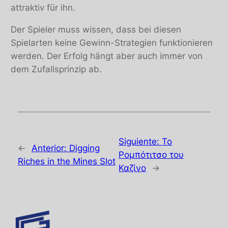
attraktiv für ihn.
Der Spieler muss wissen, dass bei diesen
Spielarten keine Gewinn-Strategien funktionieren
werden. Der Erfolg hängt aber auch immer von
dem Zufallsprinzip ab.
Siguiente:
Το
←
Anterior:
Digging
Ρομπότιτσο του
Riches in the Mines Slot
Καζίνο
→