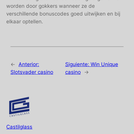
worden door gokkers wanneer ze de
verschillende bonuscodes goed uitwijken en bij
elkaar optellen.
←
Anterior:
Siguiente:
Win Unique
Slotsvader casino
casino
→
Castilglass