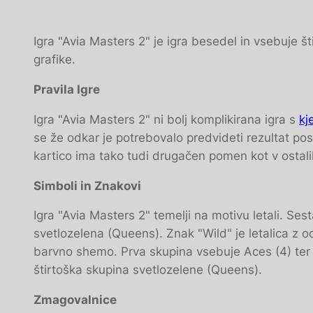
Igra "Avia Masters 2" je igra besedel in vsebuje šti
grafike.
Pravila Igre
Igra "Avia Masters 2" ni bolj komplikirana igra s
kj
se že odkar je potrebovalo predvideti rezultat pos
kartico ima tako tudi drugačen pomen kot v ostalih
Simboli in Znakovi
Igra "Avia Masters 2" temelji na motivu letali. Sest
svetlozelena (Queens). Znak "Wild" je letalica z od
barvno shemo. Prva skupina vsebuje Aces (4) ter d
štirtoška skupina svetlozelene (Queens).
Zmagovalnice