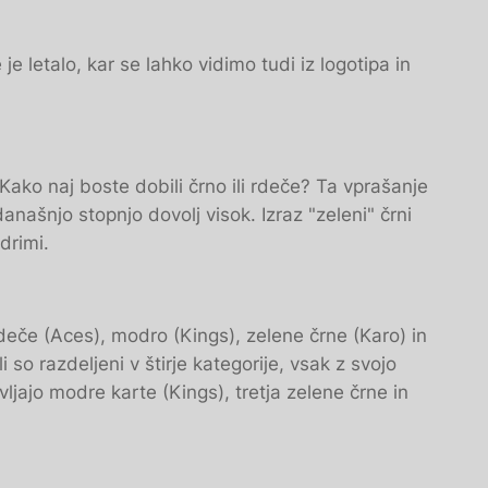
je letalo, kar se lahko vidimo tudi iz logotipa in
Kako naj boste dobili črno ili rdeče? Ta vprašanje
našnjo stopnjo dovolj visok. Izraz "zeleni" črni
drimi.
: rdeče (Aces), modro (Kings), zelene črne (Karo) in
 so razdeljeni v štirje kategorije, vsak z svojo
jajo modre karte (Kings), tretja zelene črne in