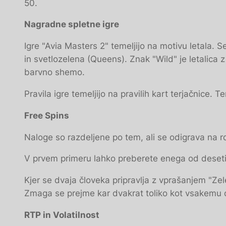
50.
Nagradne spletne igre
Igre "Avia Masters 2" temeljijo na motivu letala. S
in svetlozelena (Queens). Znak "Wild" je letalica z
barvno shemo.
Pravila igre temeljijo na pravilih kart terjačnice. 
Free Spins
Naloge so razdeljene po tem, ali se odigrava na rd
V prvem primeru lahko preberete enega od desetih 
Kjer se dvaja človeka pripravlja z vprašanjem "Zel
Zmaga se prejme kar dvakrat toliko kot vsakemu o
RTP in Volatilnost