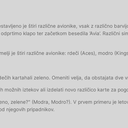
estavljeno je štiri različne avionike, vsak z različno barv
 odprtimo klapo ter začetkom besedila ‘Avia’. Različni simb
Temelji je štiri različne avionike: rdeči (Aces), modro (Ki
ečih kartahali zeleno. Omeniti velja, da obstajata dve vr
možnih iztekov ali izdelati novo različico karte za pogo
eno, zelene?" (Modra, Modro?). V prvem primeru je letoval
d njegovih pripadnikov.