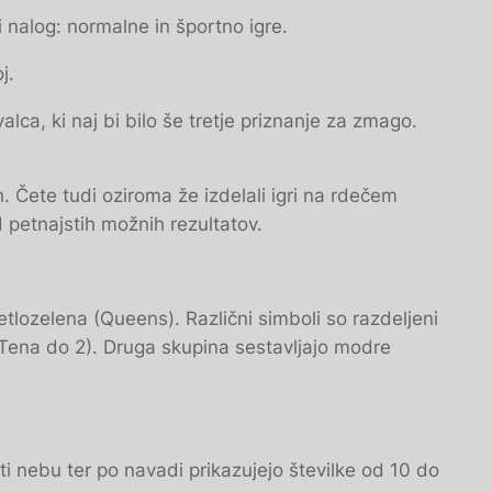
i nalog: normalne in športno igre.
j.
ca, ki naj bi bilo še tretje priznanje za zmago.
 Čete tudi oziroma že izdelali igri na rdečem
petnajstih možnih rezultatov.
svetlozelena (Queens). Različni simboli so razdeljeni
 (Tena do 2). Druga skupina sestavljajo modre
oti nebu ter po navadi prikazujejo številke od 10 do