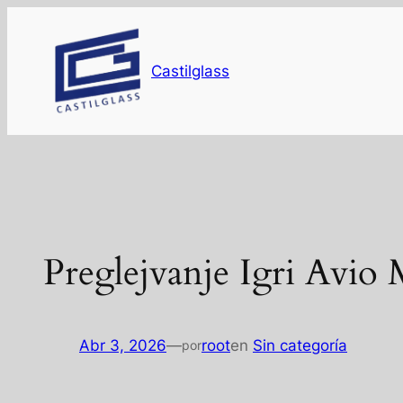
Saltar
al
contenido
Castilglass
Preglejvanje Igri Avio M
Abr 3, 2026
—
root
en
Sin categoría
por