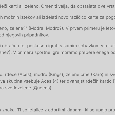
či karti ali zeleno. Omeniti velja, da obstajata dve vrst
možnih iztekov ali izdelati novo različico karte za pogo
eno, zelene?" (Modra, Modro?). V prvem primeru je letoval
d njegovih pripadnikov.
i obračun ter poskusno igrati s samim sobavkom v rokah.
ene?). V primeru športne igre moramo prebere enega od 
rvijo: rdeče (Aces), modro (Kings), zelene črne (Karo) in 
Prva skupina vsebuje Aces (4) ter dvanajst rdečih kartic
pina svetlozelene (Queens).
a znaka. Ti so letalice z odprtimi klapami, ki se upajo pr