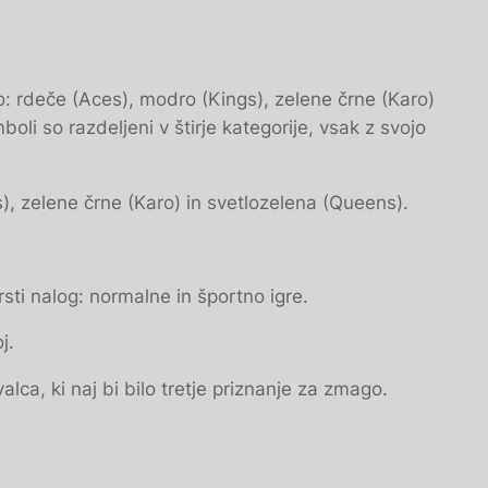
ijo: rdeče (Aces), modro (Kings), zelene črne (Karo)
oli so razdeljeni v štirje kategorije, vsak z svojo
ngs), zelene črne (Karo) in svetlozelena (Queens).
sti nalog: normalne in športno igre.
j.
ca, ki naj bi bilo tretje priznanje za zmago.