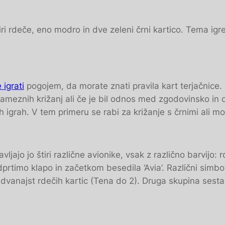
ri rdeče, eno modro in dve zeleni črni kartico. Tema igre 
e igrati
pogojem, da morate znati pravila kart terjačnice. 
ameznih križanj ali če je bil odnos med zgodovinsko in da
 igrah. V tem primeru se rabi za križanje s črnimi ali mo
avljajo jo štiri različne avionike, vsak z različno barvijo
prtimo klapo in začetkom besedila ‘Avia’. Različni simboli
vanajst rdečih kartic (Tena do 2). Druga skupina sestavl