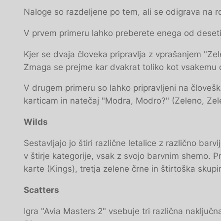
Naloge so razdeljene po tem, ali se odigrava na rde
V prvem primeru lahko preberete enega od desetih 
Kjer se dvaja človeka pripravlja z vprašanjem "Zel
Zmaga se prejme kar dvakrat toliko kot vsakemu o
V drugem primeru so lahko pripravljeni na človešk
karticam in natečaj "Modra, Modro?" (Zeleno, Zel
Wilds
Sestavljajo jo štiri različne letalice z različno ba
v štirje kategorije, vsak z svojo barvnim shemo. 
karte (Kings), tretja zelene črne in štirtoška sku
Scatters
Igra "Avia Masters 2" vsebuje tri različna naključn