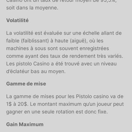
soit dans la moyenne.
Volatilité
La volatilité est évaluée sur une échelle allant de
faible (faiblissant) à haute (aiguë), où les
machines à sous sont souvent enregistrées
comme ayant des taux de rendement très variés.
Les pistolo Casino a été trouvé avec un niveau
d’éclatéur bas au moyen.
Gamme de mise
La gamme de mises pour les Pistolo casino va de
1$ à 20$. Le montant maximum qu’un joueur peut
gagner en une seule rotation est donc fixe.
Gain Maximum