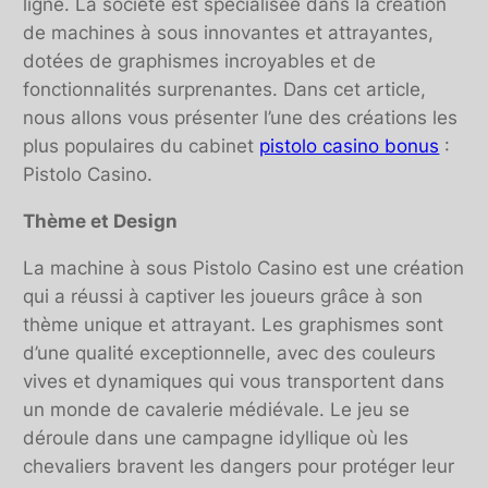
ligne. La société est spécialisée dans la création
de machines à sous innovantes et attrayantes,
dotées de graphismes incroyables et de
fonctionnalités surprenantes. Dans cet article,
nous allons vous présenter l’une des créations les
plus populaires du cabinet
pistolo casino bonus
:
Pistolo Casino.
Thème et Design
La machine à sous Pistolo Casino est une création
qui a réussi à captiver les joueurs grâce à son
thème unique et attrayant. Les graphismes sont
d’une qualité exceptionnelle, avec des couleurs
vives et dynamiques qui vous transportent dans
un monde de cavalerie médiévale. Le jeu se
déroule dans une campagne idyllique où les
chevaliers bravent les dangers pour protéger leur