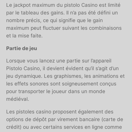
Le jackpot maximum du pistolo Casino est limité
par le tableau des gains. Il n’a pas été défini un
nombre précis, ce qui signifie que le gain
maximum peut fluctuer suivant les combinaisons
et la mise faite.
Partie de jeu
Lorsque vous lancez une partie sur l’appareil
Pistolo Casino, il devient évident qu’il s’agit d’un
jeu dynamique. Les graphismes, les animations et
les effets sonores sont soigneusement conçus
pour transporter le joueur dans un monde
médiéval.
Les pistoles casino proposent également des
options de dépôt par virement bancaire (carte de
crédit) ou avec certains services en ligne comme