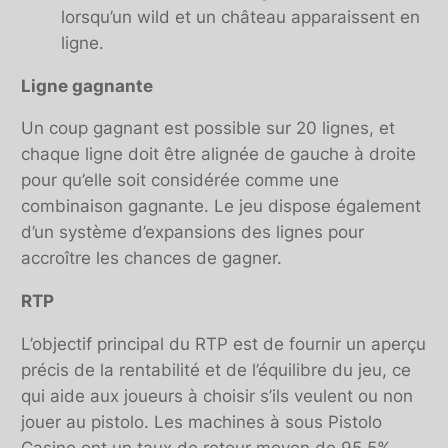
lorsqu’un wild et un château apparaissent en
ligne.
Ligne gagnante
Un coup gagnant est possible sur 20 lignes, et
chaque ligne doit être alignée de gauche à droite
pour qu’elle soit considérée comme une
combinaison gagnante. Le jeu dispose également
d’un système d’expansions des lignes pour
accroître les chances de gagner.
RTP
L’objectif principal du RTP est de fournir un aperçu
précis de la rentabilité et de l’équilibre du jeu, ce
qui aide aux joueurs à choisir s’ils veulent ou non
jouer au pistolo. Les machines à sous Pistolo
Casino ont un taux de retour moyen de 95,5%,