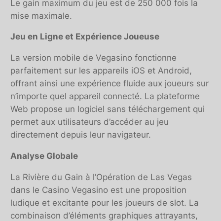
Le gain maximum du jeu est de 250 000 fois la
mise maximale.
Jeu en Ligne et Expérience Joueuse
La version mobile de Vegasino fonctionne
parfaitement sur les appareils iOS et Android,
offrant ainsi une expérience fluide aux joueurs sur
n’importe quel appareil connecté. La plateforme
Web propose un logiciel sans téléchargement qui
permet aux utilisateurs d’accéder au jeu
directement depuis leur navigateur.
Analyse Globale
La Rivière du Gain à l’Opération de Las Vegas
dans le Casino Vegasino est une proposition
ludique et excitante pour les joueurs de slot. La
combinaison d’éléments graphiques attrayants,