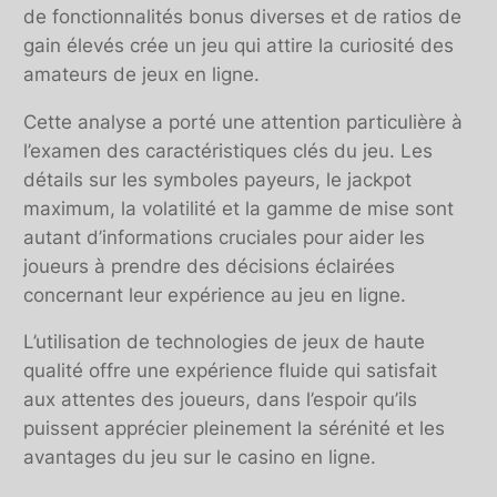
de fonctionnalités bonus diverses et de ratios de
gain élevés crée un jeu qui attire la curiosité des
amateurs de jeux en ligne.
Cette analyse a porté une attention particulière à
l’examen des caractéristiques clés du jeu. Les
détails sur les symboles payeurs, le jackpot
maximum, la volatilité et la gamme de mise sont
autant d’informations cruciales pour aider les
joueurs à prendre des décisions éclairées
concernant leur expérience au jeu en ligne.
L’utilisation de technologies de jeux de haute
qualité offre une expérience fluide qui satisfait
aux attentes des joueurs, dans l’espoir qu’ils
puissent apprécier pleinement la sérénité et les
avantages du jeu sur le casino en ligne.