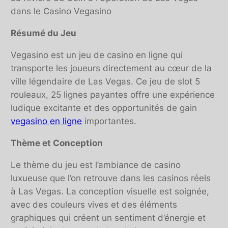
dans le Casino Vegasino
Résumé du Jeu
Vegasino est un jeu de casino en ligne qui
transporte les joueurs directement au cœur de la
ville légendaire de Las Vegas. Ce jeu de slot 5
rouleaux, 25 lignes payantes offre une expérience
ludique excitante et des opportunités de gain
vegasino en ligne
importantes.
Thème et Conception
Le thème du jeu est l’ambiance de casino
luxueuse que l’on retrouve dans les casinos réels
à Las Vegas. La conception visuelle est soignée,
avec des couleurs vives et des éléments
graphiques qui créent un sentiment d’énergie et