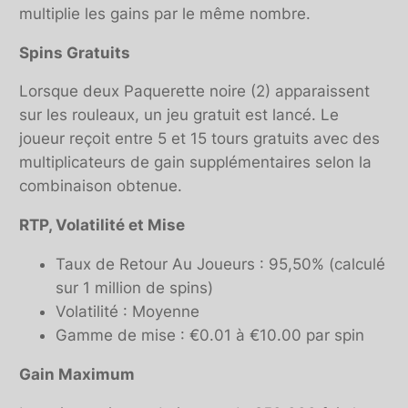
multiplie les gains par le même nombre.
Spins Gratuits
Lorsque deux Paquerette noire (2) apparaissent
sur les rouleaux, un jeu gratuit est lancé. Le
joueur reçoit entre 5 et 15 tours gratuits avec des
multiplicateurs de gain supplémentaires selon la
combinaison obtenue.
RTP, Volatilité et Mise
Taux de Retour Au Joueurs : 95,50% (calculé
sur 1 million de spins)
Volatilité : Moyenne
Gamme de mise : €0.01 à €10.00 par spin
Gain Maximum