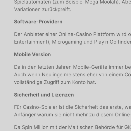
Spielautomaten (zum Beispiel Mega Moolah). Aber
Variationen zurückgreift.
Software-Providern
Der Anbieter einer Online-Casino Plattform wird 
Entertainment), Microgaming und Play’n Go finden
Mobile Version
Da in den letzten Jahren Mobile-Geräte immer bel
Auch wenn Neulinge meistens eher von einem Comp
vollständige Zugriff zum Konto hat.
Sicherheit und Lizenzen
Für Casino-Spieler ist die Sicherheit das erste, w
Anfänger warum sie nicht mehr zu diesem Online
Da Spin Million mit der Maltischen Behörde für Glü