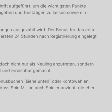
Schrift aufgeführt, um die wichtigsten Punkte
ngeben und bestätigen zu lassen sowie ein
lungen ausgezahlt wird. Der Bonus für das erste
ersten 24 Stunden nach Registrierung eingelegt
doch nicht nur als Neuling anzutreten, sondern
t und erreichbar gemacht.
Bonusbuchen (siehe unten) oder Kontowahlen,
ass Spin Million auch Spieler anzieht, die eher