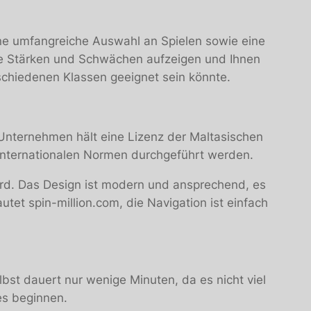
ine umfangreiche Auswahl an Spielen sowie eine
hre Stärken und Schwächen aufzeigen und Ihnen
rschiedenen Klassen geeignet sein könnte.
s Unternehmen hält eine Lizenz der Maltasischen
n internationalen Normen durchgeführt werden.
ird. Das Design ist modern und ansprechend, es
et spin-million.com, die Navigation ist einfach
bst dauert nur wenige Minuten, da es nicht viel
es beginnen.