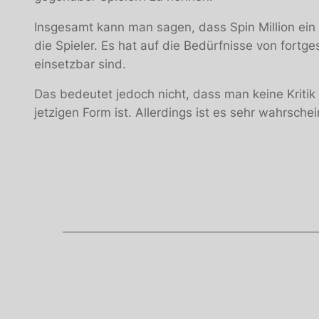
Insgesamt kann man sagen, dass Spin Million ein a
die Spieler. Es hat auf die Bedürfnisse von fortg
einsetzbar sind.
Das bedeutet jedoch nicht, dass man keine Kritik 
jetzigen Form ist. Allerdings ist es sehr wahrsche