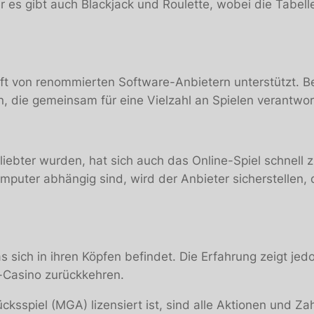
 es gibt auch Blackjack und Roulette, wobei die Tabel
oft von renommierten Software-Anbietern unterstützt. Be
, die gemeinsam für eine Vielzahl an Spielen verantwort
iebter wurden, hat sich auch das Online-Spiel schnell 
uter abhängig sind, wird der Anbieter sicherstellen, 
as sich in ihren Köpfen befindet. Die Erfahrung zeigt je
-Casino zurückkehren.
cksspiel (MGA) lizensiert ist, sind alle Aktionen und Za