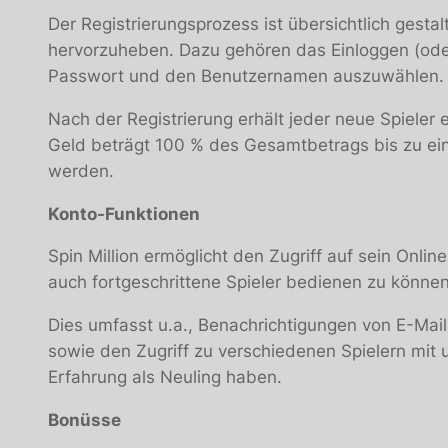
Der Registrierungsprozess ist übersichtlich gestalt
hervorzuheben. Dazu gehören das Einloggen (oder
Passwort und den Benutzernamen auszuwählen.
Nach der Registrierung erhält jeder neue Spieler
Geld beträgt 100 % des Gesamtbetrags bis zu ei
werden.
Konto-Funktionen
Spin Million ermöglicht den Zugriff auf sein Onl
auch fortgeschrittene Spieler bedienen zu können
Dies umfasst u.a., Benachrichtigungen von E-Mai
sowie den Zugriff zu verschiedenen Spielern mit u
Erfahrung als Neuling haben.
Bonüsse