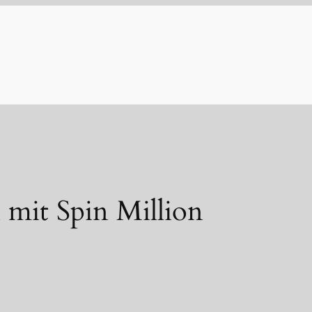
 mit Spin Million