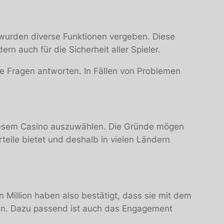
wurden diverse Funktionen vergeben. Diese
n auch für die Sicherheit aller Spieler.
le Fragen antworten. In Fällen von Problemen
 diesem Casino auszuwählen. Die Gründe mögen
rteile bietet und deshalb in vielen Ländern
n Million haben also bestätigt, dass sie mit dem
ssen. Dazu passend ist auch das Engagement