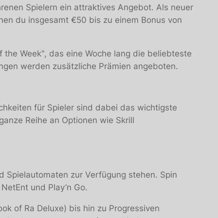
hrenen Spielern ein attraktives Angebot. Als neuer
enen du insgesamt €50 bis zu einem Bonus von
of the Week", das eine Woche lang die beliebteste
hlungen werden zusätzliche Prämien angeboten.
chkeiten für Spieler sind dabei das wichtigste
 ganze Reihe an Optionen wie Skrill
end Spielautomaten zur Verfügung stehen. Spin
 NetEnt und Play’n Go.
ok of Ra Deluxe) bis hin zu Progressiven