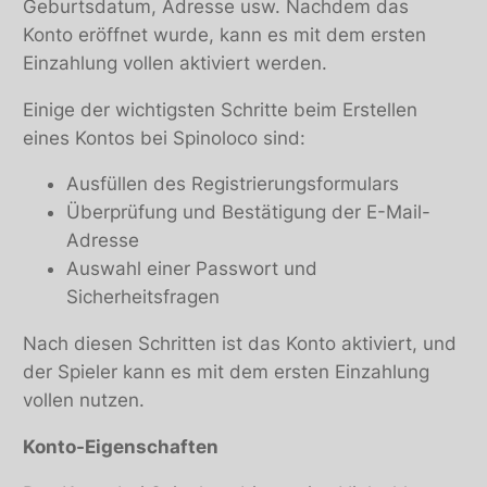
Geburtsdatum, Adresse usw. Nachdem das
Konto eröffnet wurde, kann es mit dem ersten
Einzahlung vollen aktiviert werden.
Einige der wichtigsten Schritte beim Erstellen
eines Kontos bei Spinoloco sind:
Ausfüllen des Registrierungsformulars
Überprüfung und Bestätigung der E-Mail-
Adresse
Auswahl einer Passwort und
Sicherheitsfragen
Nach diesen Schritten ist das Konto aktiviert, und
der Spieler kann es mit dem ersten Einzahlung
vollen nutzen.
Konto-Eigenschaften