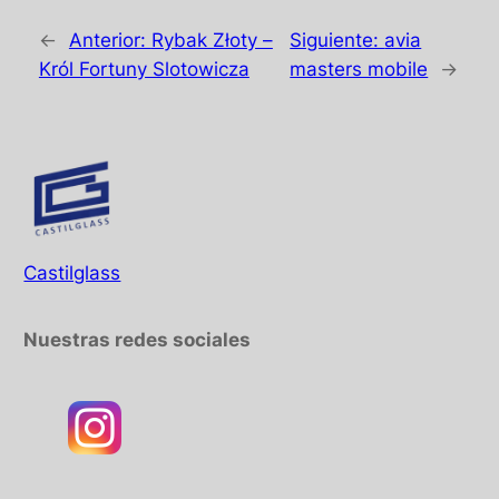
←
Anterior:
Rybak Złoty –
Siguiente:
avia
Król Fortuny Slotowicza
masters mobile
→
Castilglass
Nuestras redes sociales