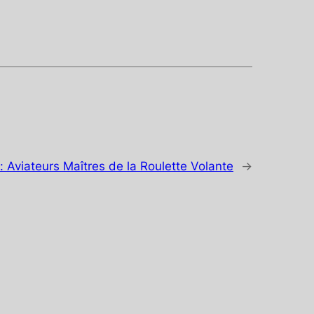
e:
Aviateurs Maîtres de la Roulette Volante
→