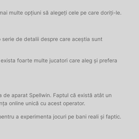
 mai multe opțiuni să alegeți cele pe care doriți-le.
 o serie de detalii despre care aceștia sunt
exista foarte multe jucatori care aleg și prefera
a de aparat Spellwin. Faptul că există atât un
nța online unică cu acest operator.
pentru a experimenta jocuri pe bani reali și faptic.