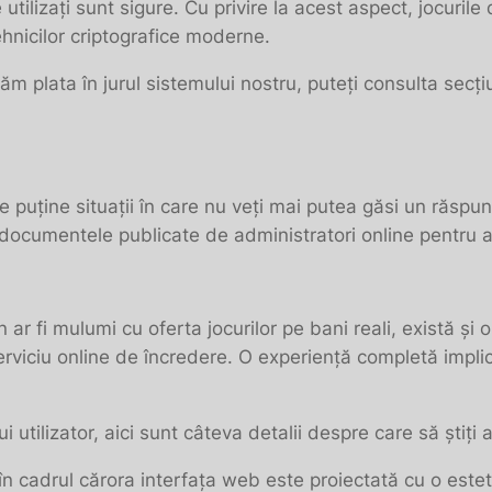
e utilizați sunt sigure. Cu privire la acest aspect, jocuri
ehnicilor criptografice moderne.
răm plata în jurul sistemului nostru, puteți consulta secțiu
e puține situații în care nu veți mai putea găsi un răspu
ți documentele publicate de administratori online pentru 
in ar fi mulumi cu oferta jocurilor pe bani reali, există ș
iciu online de încredere. O experiență completă implica
i utilizator, aici sunt câteva detalii despre care să știți
ul în cadrul cărora interfața web este proiectată cu o es