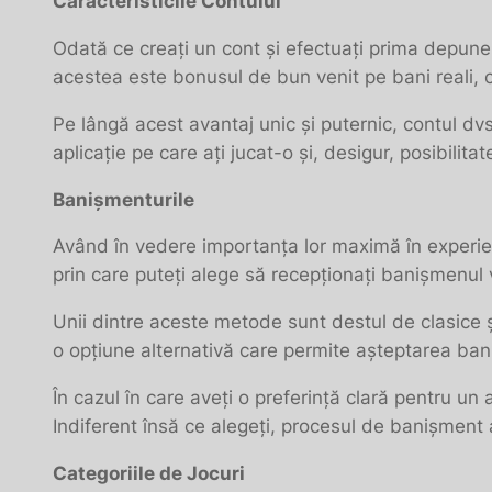
Caracteristicile Contului
Odată ce creați un cont și efectuați prima depuner
acestea este bonusul de bun venit pe bani reali, c
Pe lângă acest avantaj unic și puternic, contul dvs.
aplicație pe care ați jucat-o și, desigur, posibilit
Banișmenturile
Având în vedere importanța lor maximă în experienț
prin care puteți alege să recepționați banișmenul 
Unii dintre aceste metode sunt destul de clasice și 
o opțiune alternativă care permite așteptarea bani
În cazul în care aveți o preferință clară pentru u
Indiferent însă ce alegeți, procesul de banișment a
Categoriile de Jocuri