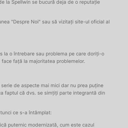
le de la Spellwin se bucură deja de o reputație
nea "Despre Noi" sau să vizitați site-ul oficial al
ns la o întrebare sau problema pe care doriți-o
a face față la majoritatea problemelor.
i o serie de aspecte mai mici dar nu prea puține
 faptul că dvs. se simțiți parte integrantă din
 atunci ce s-a întâmplat:
tetică puternic modernizată, cum este cazul