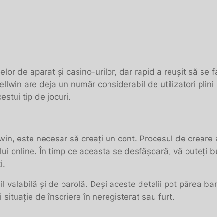
lor de aparat și casino-urilor, dar rapid a reușit să se 
llwin are deja un număr considerabil de utilizatori plini
estui tip de jocuri.
in, este necesar să creați un cont. Procesul de creare a
ui online. În timp ce aceasta se desfășoară, vă puteți 
i.
 valabilă și de parolă. Deși aceste detalii pot părea ba
 situație de înscriere în neregisterat sau furt.