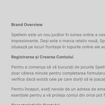
Brand Overview
Spellwin este un nou jucător în lumea online a case
impresionante. Deși este o marca relativ nouă, Spe
situează pe locuri fruntașe în topurile online ale ac
Registrarea și Crearea Contului
Pentru a comença să vă bucurați de jocurile Spellw
doar câteva minute pentru completarea formularul
verifica dacă există cele pe care doriți să le joacaț
Pentru început, aveți nevoie de un adresa de email
esențiale pentru a vă proteja contul din orice pot fi