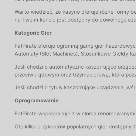
Warto wiedzieć, że kasyno oferuje różne formy be
na Twoim koncie jest dostępny do dowolnego cza
Kategorie Gier
FatPirate oferuje ogromną gamę gier hazardowych
Automaty (Slot Machines), Stosunkowe Giełdy Kas
Jeśli chodzi o automatyczne kaszorrujące urząd
przeciwprądowym oraz trzymacierową, która pozw
Jeśli chodzi o tytuły kaszorrujące urządzenia, wś
Oprogramowanie
FatPirate współpracuje z wieloma renomowanymi 
Oto kilka przykładów popularnych gier dostępnych