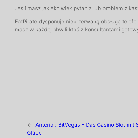
Jeśli masz jakiekolwiek pytania lub problem z k
FatPirate dysponuje nieprzerwaną obsługą telefon
masz w każdej chwili ktoś z konsultantami gotow
←
Anterior:
BitVegas – Das Casino Slot mit
Glück