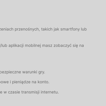
zeniach przenośnych, takich jak smartfony lub
ub aplikacji mobilnej masz zobaczyć się na
 bezpieczne warunki gry.
owe i pieniądze na konto.
 w czasie transmisji internetu.