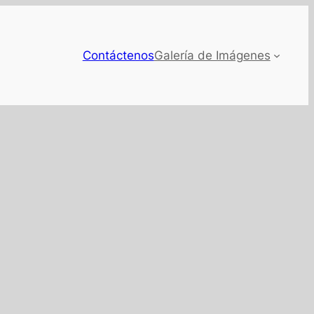
Contáctenos
Galería de Imágenes