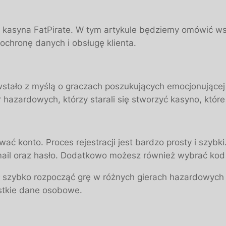
 kasyna FatPirate. W tym artykule będziemy omówić ws
 ochronę danych i obsługę klienta.
wstało z myślą o graczach poszukujących emocjonującej 
hazardowych, którzy starali się stworzyć kasyno, które 
wać konto. Proces rejestracji jest bardzo prosty i szyb
ail oraz hasło. Dodatkowo możesz również wybrać kod 
ł szybko rozpocząć grę w różnych gierach hazardowych d
ystkie dane osobowe.