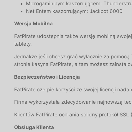
Microgamininym kaszorrującem: Thunderstruc
Net Entem kaszorrującym: Jackpot 6000
Wersja Mobilna
FatPirate udostępnia także wersję mobilną swojej
tablety.
Jednakże jeśli chcesz grać wyłącznie za pomocą 
stronie kasyna FatPirate, a tam możesz zainstal
Bezpieczeństwo i Licencja
FatPirate czerpie korzyści ze swojej licencji na
Firma wykorzystała zdecydowanie najnowszą tech
Klientów FatPirate ochrania solidny protokół SSL 
Obsługa Klienta