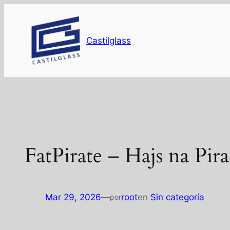
Saltar
al
contenido
Castilglass
FatPirate – Hajs na Pira
Mar 29, 2026
—
root
en
Sin categoría
por