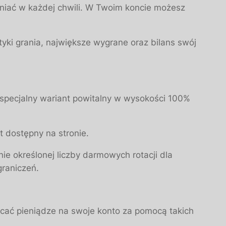
łniać w każdej chwili. W Twoim koncie możesz
tyki grania, największe wygrane oraz bilans swój
 specjalny wariant powitalny w wysokości 100%
 dostępny na stronie.
ie określonej liczby darmowych rotacji dla
graniczeń.
cać pieniądze na swoje konto za pomocą takich