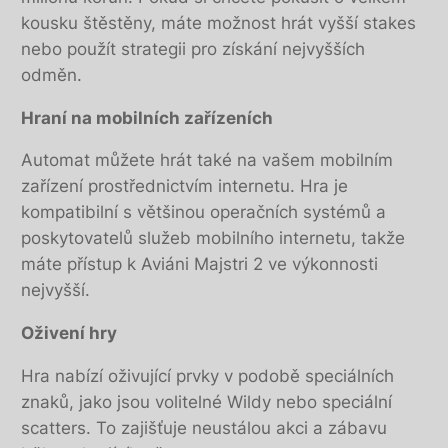
kousku štěstěny, máte možnost hrát vyšší stakes
nebo použít strategii pro získání nejvyšších
odměn.
Hraní na mobilních zařízeních
Automat můžete hrát také na vašem mobilním
zařízení prostřednictvím internetu. Hra je
kompatibilní s většinou operačních systémů a
poskytovatelů služeb mobilního internetu, takže
máte přístup k Aviáni Majstri 2 ve výkonnosti
nejvyšší.
Oživení hry
Hra nabízí oživující prvky v podobě speciálních
znaků, jako jsou volitelné Wildy nebo speciální
scatters. To zajišťuje neustálou akci a zábavu