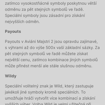
zatímco vysokostňácné symboly poskytnou větší
odměnu za pět stejných symbolů ve řadě.
Speciální symboly jsou zásadní pro získání
nejvyšších odměn.
Payouts
Payouts v Aviáni Majstri 2 jsou opravdu zajímavé,
s výhrami až do výše 500x vaší základní sázky. Za
pět stejných symbolů ve řadě můžete získat
největší cenu, zatímco kombinace jiných symbolů
může přinést menší ale stále slušnou odměnu.
Wildy
Speciální volitelný znak je Wild, který zastupuje
jakékoli jiné symboly kromě speciálních. To
umožňuje hráči vytvořit více kombinací a získání
vyšších výher. Volba Wild je velmi užitečná při