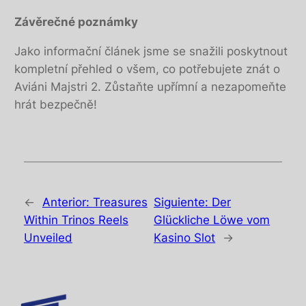
Závěrečné poznámky
Jako informační článek jsme se snažili poskytnout
kompletní přehled o všem, co potřebujete znát o
Aviáni Majstri 2. Zůstaňte upřímní a nezapomeňte
hrát bezpečně!
←
Anterior:
Treasures
Siguiente:
Der
Within Trinos Reels
Glückliche Löwe vom
Unveiled
Kasino Slot
→