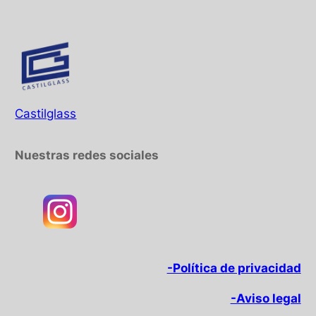
Castilglass
Nuestras redes sociales
-Política de privacidad
-Aviso legal