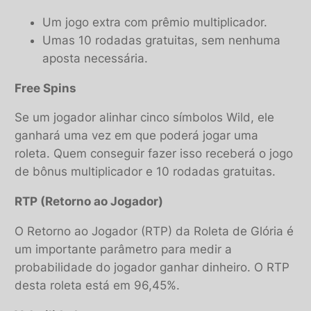
Um jogo extra com prêmio multiplicador.
Umas 10 rodadas gratuitas, sem nenhuma
aposta necessária.
Free Spins
Se um jogador alinhar cinco símbolos Wild, ele
ganhará uma vez em que poderá jogar uma
roleta. Quem conseguir fazer isso receberá o jogo
de bônus multiplicador e 10 rodadas gratuitas.
RTP (Retorno ao Jogador)
O Retorno ao Jogador (RTP) da Roleta de Glória é
um importante parâmetro para medir a
probabilidade do jogador ganhar dinheiro. O RTP
desta roleta está em 96,45%.