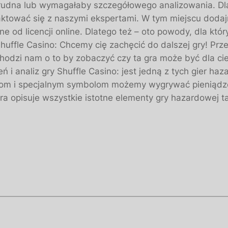
trudna lub wymagałaby szczegółowego analizowania. Dlat
ktować się z naszymi ekspertami. W tym miejscu dodaj
 od licencji online. Dlatego też – oto powody, dla kt
uffle Casino: Chcemy cię zachęcić do dalszej gry! Prz
odzi nam o to by zobaczyć czy ta gra może być dla cie
ń i analiz gry Shuffle Casino: jest jedną z tych gier ha
cjom i specjalnym symbolom możemy wygrywać pieniądze
ra opisuje wszystkie istotne elementy gry hazardowej ta