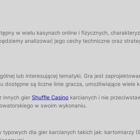
tępny w wielu kasynach online i fizycznych, charaktery
dziemy analizować jego cechy techniczne oraz strateg
ólnej lub interesującej tematyki. Gra jest zaprojektow
 dostępne są liczne linie gracza, umożliwiające wiele 
z innych gier
Shuffle Casino
karcianych i nie przeciwsta
 nowatorskiego w swoim wykonaniu.
ypowych dla gier karcianych takich jak: kartomiarzy (9