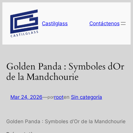
Saltar
al
contenido
Castilglass
Contáctenos
Golden Panda : Symboles dOr
de la Mandchourie
Mar 24, 2026
—
root
en
Sin categoría
por
Golden Panda : Symboles d’Or de la Mandchourie