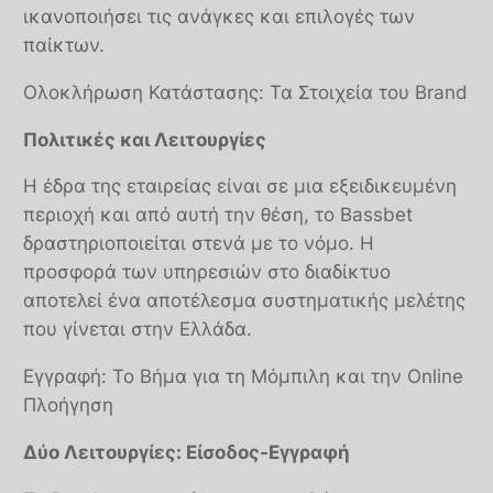
ικανοποιήσει τις ανάγκες και επιλογές των
παίκτων.
Ολοκλήρωση Κατάστασης: Τα Στοιχεία του Brand
Πολιτικές και Λειτουργίες
Η έδρα της εταιρείας είναι σε μια εξειδικευμένη
περιοχή και από αυτή την θέση, το Bassbet
δραστηριοποιείται στενά με το νόμο. Η
προσφορά των υπηρεσιών στο διαδίκτυο
αποτελεί ένα αποτέλεσμα συστηματικής μελέτης
που γίνεται στην Ελλάδα.
Εγγραφή: Το Βήμα για τη Μόμπιλη και την Online
Πλοήγηση
Δύο Λειτουργίες: Είσοδος-Εγγραφή