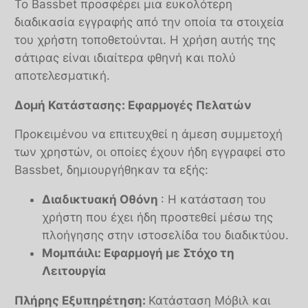
Το Bassbet προσφέρει μια ευκολότερη
διαδικασία εγγραφής από την οποία τα στοιχεία
του χρήστη τοποθετούνται. Η χρήση αυτής της
σάτιρας είναι ιδιαίτερα φθηνή και πολύ
αποτελεσματική.
Δομή Κατάστασης: Εφαρμογές Πελατών
Προκειμένου να επιτευχθεί η άμεση συμμετοχή
των χρηστών, οι οποίες έχουν ήδη εγγραφεί στο
Bassbet, δημιουργήθηκαν τα εξής:
Διαδικτυακή Οθόνη
: Η κατάσταση του
χρήστη που έχει ήδη προστεθεί μέσω της
πλοήγησης στην ιστοσελίδα του διαδικτύου.
Μομπάιλι: Εφαρμογή με Στόχο τη
Λειτουργία
Πλήρης Εξυπηρέτηση:
Κατάσταση Μόβιλ και