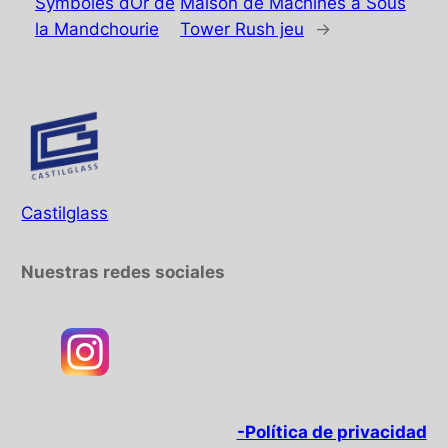
Symboles dOr de
Maison de Machines à Sous
la Mandchourie
Tower Rush jeu
→
Castilglass
Nuestras redes sociales
-Política de privacidad