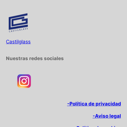
Castilglass
Nuestras redes sociales
-Política de privacidad
-Aviso legal