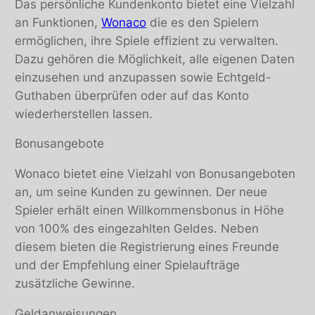
Das persönliche Kundenkonto bietet eine Vielzahl
an Funktionen,
Wonaco
die es den Spielern
ermöglichen, ihre Spiele effizient zu verwalten.
Dazu gehören die Möglichkeit, alle eigenen Daten
einzusehen und anzupassen sowie Echtgeld-
Guthaben überprüfen oder auf das Konto
wiederherstellen lassen.
Bonusangebote
Wonaco bietet eine Vielzahl von Bonusangeboten
an, um seine Kunden zu gewinnen. Der neue
Spieler erhält einen Willkommensbonus in Höhe
von 100% des eingezahlten Geldes. Neben
diesem bieten die Registrierung eines Freunde
und der Empfehlung einer Spielaufträge
zusätzliche Gewinne.
Geldanweisungen