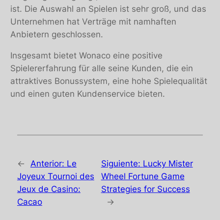
ist. Die Auswahl an Spielen ist sehr groß, und das
Unternehmen hat Verträge mit namhaften
Anbietern geschlossen.
Insgesamt bietet Wonaco eine positive
Spielererfahrung für alle seine Kunden, die ein
attraktives Bonussystem, eine hohe Spielequalität
und einen guten Kundenservice bieten.
←
Anterior:
Le
Siguiente:
Lucky Mister
Joyeux Tournoi des
Wheel Fortune Game
Jeux de Casino:
Strategies for Success
Cacao
→