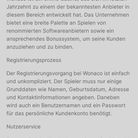
Jahrzehnt zu einem der bekanntesten Anbieter in
diesem Bereich entwickelt hat. Das Unternehmen
bietet eine breite Palette an Spielen von
renommierten Softwareanbietern sowie ein
ansprechendes Bonussystem, um seine Kunden
anzuziehen und zu binden.
Registrierungsprozess
Der Registrierungsvorgang bei Wonaco ist einfach
und unkompliziert. Der Spieler muss nur einige
Grunddaten wie Namen, Geburtsdatum, Adresse
und Kontaktinformationen angeben. Daneben
wird auch ein Benutzernamen und ein Passwort
für das persönliche Kundenkonto benötigt.
Nutzerservice