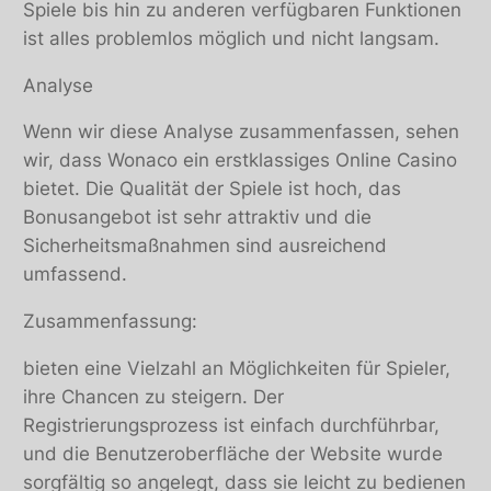
Spiele bis hin zu anderen verfügbaren Funktionen
ist alles problemlos möglich und nicht langsam.
Analyse
Wenn wir diese Analyse zusammenfassen, sehen
wir, dass Wonaco ein erstklassiges Online Casino
bietet. Die Qualität der Spiele ist hoch, das
Bonusangebot ist sehr attraktiv und die
Sicherheitsmaßnahmen sind ausreichend
umfassend.
Zusammenfassung:
bieten eine Vielzahl an Möglichkeiten für Spieler,
ihre Chancen zu steigern. Der
Registrierungsprozess ist einfach durchführbar,
und die Benutzeroberfläche der Website wurde
sorgfältig so angelegt, dass sie leicht zu bedienen