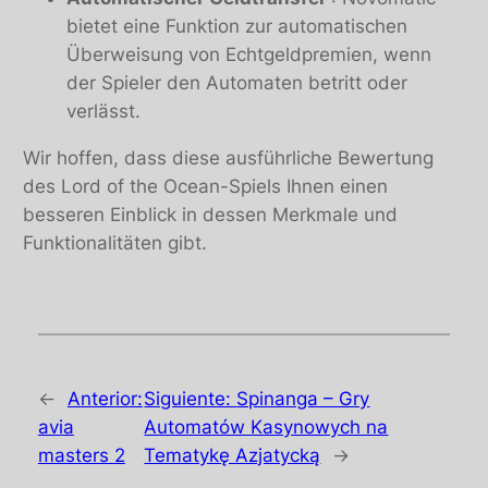
bietet eine Funktion zur automatischen
Überweisung von Echtgeldpremien, wenn
der Spieler den Automaten betritt oder
verlässt.
Wir hoffen, dass diese ausführliche Bewertung
des Lord of the Ocean-Spiels Ihnen einen
besseren Einblick in dessen Merkmale und
Funktionalitäten gibt.
←
Anterior:
Siguiente:
Spinanga – Gry
avia
Automatów Kasynowych na
masters 2
Tematykę Azjatycką
→