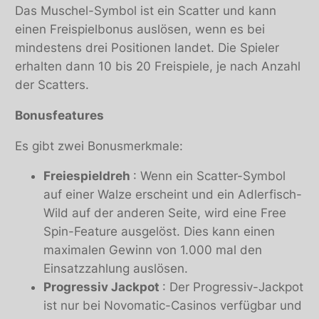
Das Muschel-Symbol ist ein Scatter und kann
einen Freispielbonus auslösen, wenn es bei
mindestens drei Positionen landet. Die Spieler
erhalten dann 10 bis 20 Freispiele, je nach Anzahl
der Scatters.
Bonusfeatures
Es gibt zwei Bonusmerkmale:
Freiespieldreh
: Wenn ein Scatter-Symbol
auf einer Walze erscheint und ein Adlerfisch-
Wild auf der anderen Seite, wird eine Free
Spin-Feature ausgelöst. Dies kann einen
maximalen Gewinn von 1.000 mal den
Einsatzzahlung auslösen.
Progressiv Jackpot
: Der Progressiv-Jackpot
ist nur bei Novomatic-Casinos verfügbar und