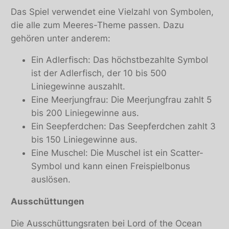
Das Spiel verwendet eine Vielzahl von Symbolen,
die alle zum Meeres-Theme passen. Dazu
gehören unter anderem:
Ein Adlerfisch: Das höchstbezahlte Symbol
ist der Adlerfisch, der 10 bis 500
Liniegewinne auszahlt.
Eine Meerjungfrau: Die Meerjungfrau zahlt 5
bis 200 Liniegewinne aus.
Ein Seepferdchen: Das Seepferdchen zahlt 3
bis 150 Liniegewinne aus.
Eine Muschel: Die Muschel ist ein Scatter-
Symbol und kann einen Freispielbonus
auslösen.
Ausschüttungen
Die Ausschüttungsraten bei Lord of the Ocean