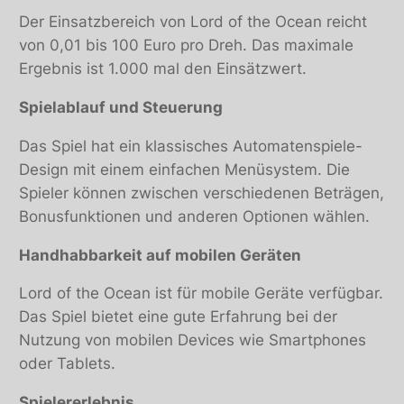
Der Einsatzbereich von Lord of the Ocean reicht
von 0,01 bis 100 Euro pro Dreh. Das maximale
Ergebnis ist 1.000 mal den Einsätzwert.
Spielablauf und Steuerung
Das Spiel hat ein klassisches Automatenspiele-
Design mit einem einfachen Menüsystem. Die
Spieler können zwischen verschiedenen Beträgen,
Bonusfunktionen und anderen Optionen wählen.
Handhabbarkeit auf mobilen Geräten
Lord of the Ocean ist für mobile Geräte verfügbar.
Das Spiel bietet eine gute Erfahrung bei der
Nutzung von mobilen Devices wie Smartphones
oder Tablets.
Spielererlebnis