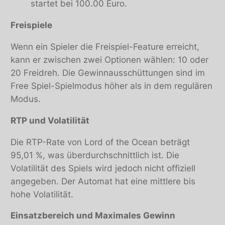
startet bei 100.00 Euro.
Freispiele
Wenn ein Spieler die Freispiel-Feature erreicht,
kann er zwischen zwei Optionen wählen: 10 oder
20 Freidreh. Die Gewinnausschüttungen sind im
Free Spiel-Spielmodus höher als in dem regulären
Modus.
RTP und Volatilität
Die RTP-Rate von Lord of the Ocean beträgt
95,01 %, was überdurchschnittlich ist. Die
Volatilität des Spiels wird jedoch nicht offiziell
angegeben. Der Automat hat eine mittlere bis
hohe Volatilität.
Einsatzbereich und Maximales Gewinn