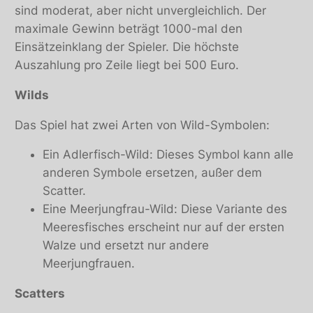
sind moderat, aber nicht unvergleichlich. Der
maximale Gewinn beträgt 1000-mal den
Einsätzeinklang der Spieler. Die höchste
Auszahlung pro Zeile liegt bei 500 Euro.
Wilds
Das Spiel hat zwei Arten von Wild-Symbolen:
Ein Adlerfisch-Wild: Dieses Symbol kann alle
anderen Symbole ersetzen, außer dem
Scatter.
Eine Meerjungfrau-Wild: Diese Variante des
Meeresfisches erscheint nur auf der ersten
Walze und ersetzt nur andere
Meerjungfrauen.
Scatters