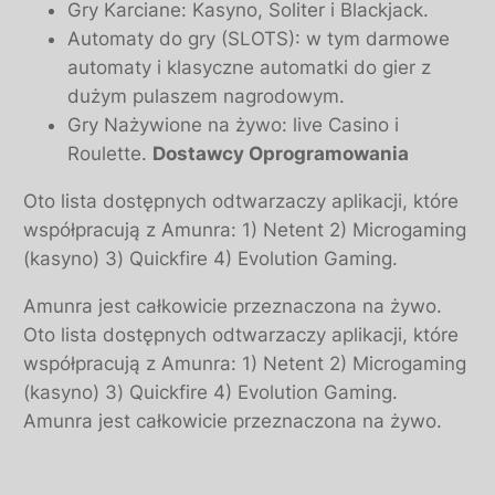
Gry Karciane: Kasyno, Soliter i Blackjack.
Automaty do gry (SLOTS): w tym darmowe
automaty i klasyczne automatki do gier z
dużym pulaszem nagrodowym.
Gry Nażywione na żywo: live Casino i
Roulette.
Dostawcy Oprogramowania
Oto lista dostępnych odtwarzaczy aplikacji, które
współpracują z Amunra: 1) Netent 2) Microgaming
(kasyno) 3) Quickfire 4) Evolution Gaming.
Amunra jest całkowicie przeznaczona na żywo.
Oto lista dostępnych odtwarzaczy aplikacji, które
współpracują z Amunra: 1) Netent 2) Microgaming
(kasyno) 3) Quickfire 4) Evolution Gaming.
Amunra jest całkowicie przeznaczona na żywo.