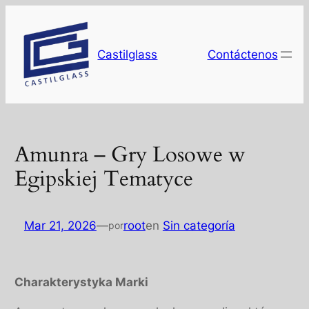
Saltar
al
contenido
Castilglass
Contáctenos
Amunra – Gry Losowe w
Egipskiej Tematyce
Mar 21, 2026
—
root
en
Sin categoría
por
Charakterystyka Marki