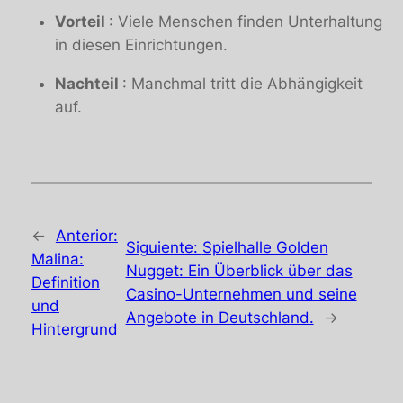
Vorteil
: Viele Menschen finden Unterhaltung
in diesen Einrichtungen.
Nachteil
: Manchmal tritt die Abhängigkeit
auf.
←
Anterior:
Siguiente:
Spielhalle Golden
Malina:
Nugget: Ein Überblick über das
Definition
Casino-Unternehmen und seine
und
Angebote in Deutschland.
→
Hintergrund