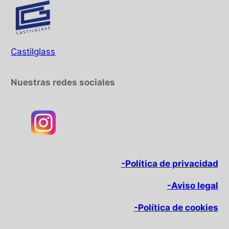
Castilglass
Nuestras redes sociales
-Política de privacidad
-Aviso legal
-Política de cookies