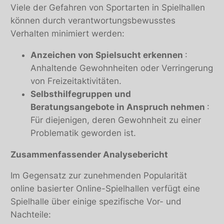
Viele der Gefahren von Sportarten in Spielhallen
können durch verantwortungsbewusstes
Verhalten minimiert werden:
Anzeichen von Spielsucht erkennen
:
Anhaltende Gewohnheiten oder Verringerung
von Freizeitaktivitäten.
Selbsthilfegruppen und
Beratungsangebote in Anspruch nehmen
:
Für diejenigen, deren Gewohnheit zu einer
Problematik geworden ist.
Zusammenfassender Analysebericht
Im Gegensatz zur zunehmenden Popularität
online basierter Online-Spielhallen verfügt eine
Spielhalle über einige spezifische Vor- und
Nachteile: