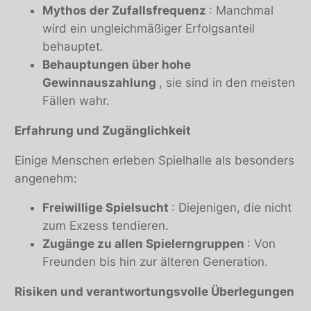
Mythos der Zufallsfrequenz
: Manchmal
wird ein ungleichmäßiger Erfolgsanteil
behauptet.
Behauptungen über hohe
Gewinnauszahlung
, sie sind in den meisten
Fällen wahr.
Erfahrung und Zugänglichkeit
Einige Menschen erleben Spielhalle als besonders
angenehm:
Freiwillige Spielsucht
: Diejenigen, die nicht
zum Exzess tendieren.
Zugänge zu allen Spielerngruppen
: Von
Freunden bis hin zur älteren Generation.
Risiken und verantwortungsvolle Überlegungen