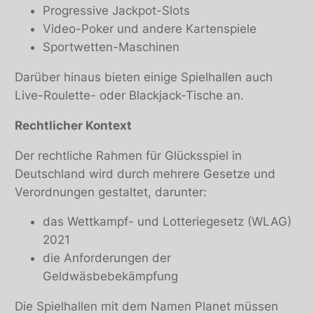
Progressive Jackpot-Slots
Video-Poker und andere Kartenspiele
Sportwetten-Maschinen
Darüber hinaus bieten einige Spielhallen auch
Live-Roulette- oder Blackjack-Tische an.
Rechtlicher Kontext
Der rechtliche Rahmen für Glücksspiel in
Deutschland wird durch mehrere Gesetze und
Verordnungen gestaltet, darunter:
das Wettkampf- und Lotteriegesetz (WLAG)
2021
die Anforderungen der
Geldwäsbebekämpfung
Die Spielhallen mit dem Namen Planet müssen