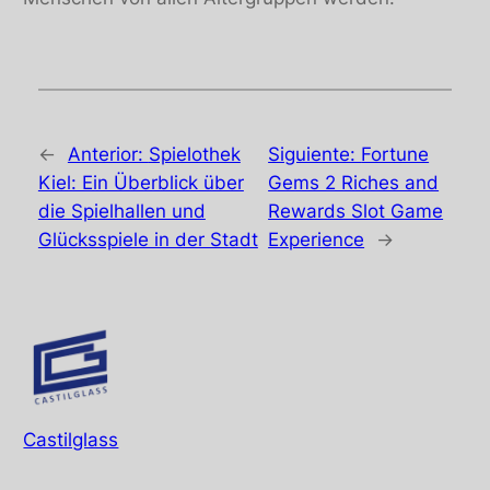
←
Anterior:
Spielothek
Siguiente:
Fortune
Kiel: Ein Überblick über
Gems 2 Riches and
die Spielhallen und
Rewards Slot Game
Glücksspiele in der Stadt
Experience
→
Castilglass