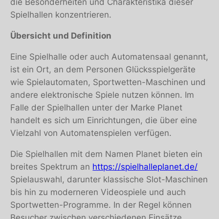
die Besonderheiten und Charakteristika dieser
Spielhallen konzentrieren.
Übersicht und Definition
Eine Spielhalle oder auch Automatensaal genannt,
ist ein Ort, an dem Personen Glücksspielgeräte
wie Spielautomaten, Sportwetten-Maschinen und
andere elektronische Spiele nutzen können. Im
Falle der Spielhallen unter der Marke Planet
handelt es sich um Einrichtungen, die über eine
Vielzahl von Automatenspielen verfügen.
Die Spielhallen mit dem Namen Planet bieten ein
breites Spektrum an
https://spielhalleplanet.de/
Spielauswahl, darunter klassische Slot-Maschinen
bis hin zu moderneren Videospiele und auch
Sportwetten-Programme. In der Regel können
Besucher zwischen verschiedenen Einsätze