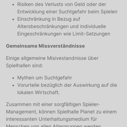
Risiken des Verlusts von Geld oder der
Entwicklung einer Suchtgefahr beim Spielen
Einschränkung in Bezug auf
Altersbeschränkungen und individuelle
Eingeschränkungen wie Limit-Setzungen
Gemeinsame Missverständnisse
Einige allgemeine Misivestandnisse über
Spielhallen sind:
Mythen um Suchtgefahr
Vorurteile bezüglich der Auswirkung auf die
lokalen Wirtschaft.
Zusammen mit einer sorgfältigen Spieler-
Management, können Spielhalle Planet zu einem
interessanten Unterhaltungsmedium für
Menschen von allen Altergruppen werden.