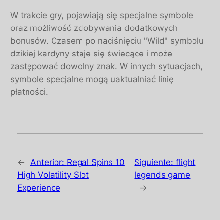
W trakcie gry, pojawiają się specjalne symbole
oraz możliwość zdobywania dodatkowych
bonusów. Czasem po naciśnięciu "Wild" symbolu
dzikiej kardyny staje się świecące i może
zastępować dowolny znak. W innych sytuacjach,
symbole specjalne mogą uaktualniać linię
płatności.
←
Anterior:
Regal Spins 10
Siguiente:
flight
High Volatility Slot
legends game
Experience
→