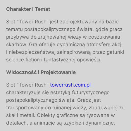
Charakter i Temat
Slot "Tower Rush" jest zaprojektowany na bazie
tematu postapokaliptycznego świata, gdzie gracz
przybywa do zrujnowanej wieży w poszukiwaniu
skarbów. Gra oferuje dynamiczną atmosferę akcji
i niebezpieczeństwa, zainspirowaną przez gatunki
science fiction i fantastycznej opowieści.
Widoczność i Projektowanie
Slot "Tower Rush"
towerrush.com.pl
charakteryzuje się estetyką futurystycznego
postapokaliptycznego świata. Gracz jest
transportowany do ruinanej wieży, zbudowanej ze
skał i metali. Obiekty graficzne są rysowane w
detalach, a animacje są szybkie i dynamiczne.