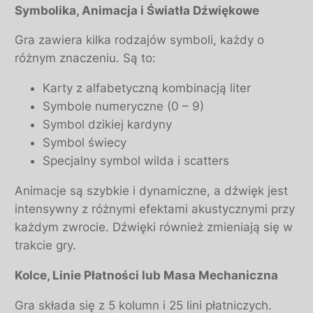
Symbolika, Animacja i Światła Dźwiękowe
Gra zawiera kilka rodzajów symboli, każdy o
różnym znaczeniu. Są to:
Karty z alfabetyczną kombinacją liter
Symbole numeryczne (0 – 9)
Symbol dzikiej kardyny
Symbol świecy
Specjalny symbol wilda i scatters
Animacje są szybkie i dynamiczne, a dźwięk jest
intensywny z różnymi efektami akustycznymi przy
każdym zwrocie. Dźwięki również zmieniają się w
trakcie gry.
Kolce, Linie Płatności lub Masa Mechaniczna
Gra składa się z 5 kolumn i 25 lini płatniczych.