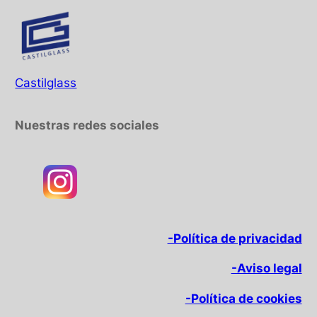
Castilglass
Nuestras redes sociales
-Política de privacidad
-Aviso legal
-Política de cookies