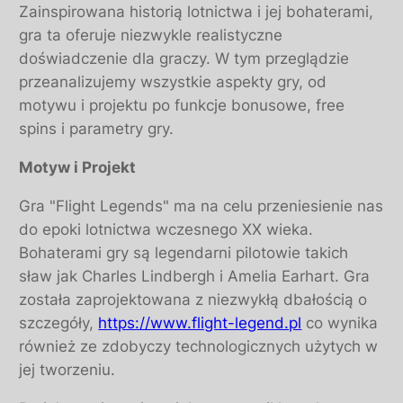
Zainspirowana historią lotnictwa i jej bohaterami,
gra ta oferuje niezwykle realistyczne
doświadczenie dla graczy. W tym przeglądzie
przeanalizujemy wszystkie aspekty gry, od
motywu i projektu po funkcje bonusowe, free
spins i parametry gry.
Motyw i Projekt
Gra "Flight Legends" ma na celu przeniesienie nas
do epoki lotnictwa wczesnego XX wieka.
Bohaterami gry są legendarni pilotowie takich
sław jak Charles Lindbergh i Amelia Earhart. Gra
została zaprojektowana z niezwykłą dbałością o
szczegóły,
https://www.flight-legend.pl
co wynika
również ze zdobyczy technologicznych użytych w
jej tworzeniu.