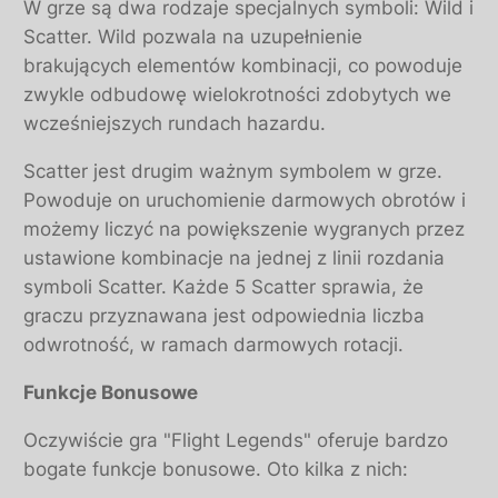
W grze są dwa rodzaje specjalnych symboli: Wild i
Scatter. Wild pozwala na uzupełnienie
brakujących elementów kombinacji, co powoduje
zwykle odbudowę wielokrotności zdobytych we
wcześniejszych rundach hazardu.
Scatter jest drugim ważnym symbolem w grze.
Powoduje on uruchomienie darmowych obrotów i
możemy liczyć na powiększenie wygranych przez
ustawione kombinacje na jednej z linii rozdania
symboli Scatter. Każde 5 Scatter sprawia, że
graczu przyznawana jest odpowiednia liczba
odwrotność, w ramach darmowych rotacji.
Funkcje Bonusowe
Oczywiście gra "Flight Legends" oferuje bardzo
bogate funkcje bonusowe. Oto kilka z nich: