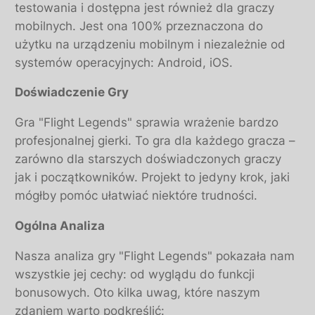
testowania i dostępna jest również dla graczy
mobilnych. Jest ona 100% przeznaczona do
użytku na urządzeniu mobilnym i niezależnie od
systemów operacyjnych: Android, iOS.
Doświadczenie Gry
Gra "Flight Legends" sprawia wrażenie bardzo
profesjonalnej gierki. To gra dla każdego gracza –
zarówno dla starszych doświadczonych graczy
jak i początkowników. Projekt to jedyny krok, jaki
mógłby pomóc ułatwiać niektóre trudności.
Ogólna Analiza
Nasza analiza gry "Flight Legends" pokazała nam
wszystkie jej cechy: od wyglądu do funkcji
bonusowych. Oto kilka uwag, które naszym
zdaniem warto podkreślić: