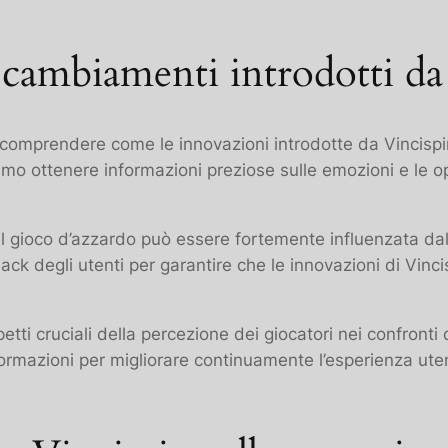
i cambiamenti introdotti da
r comprendere come le innovazioni introdotte da Vincispi
iamo ottenere informazioni preziose sulle emozioni e le o
l gioco d’azzardo può essere fortemente influenzata dalla
ack degli utenti per garantire che le innovazioni di Vin
etti cruciali della percezione dei giocatori nei confronti 
informazioni per migliorare continuamente l’esperienza u