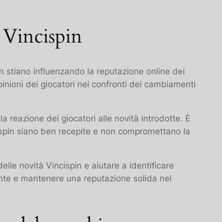
 Vincispin
n stiano influenzando la reputazione online dei
pinioni dei giocatori nei confronti dei cambiamenti
 reazione dei giocatori alle novità introdotte. È
cispin siano ben recepite e non compromettano la
delle novità Vincispin e aiutare a identificare
tente e mantenere una reputazione solida nel