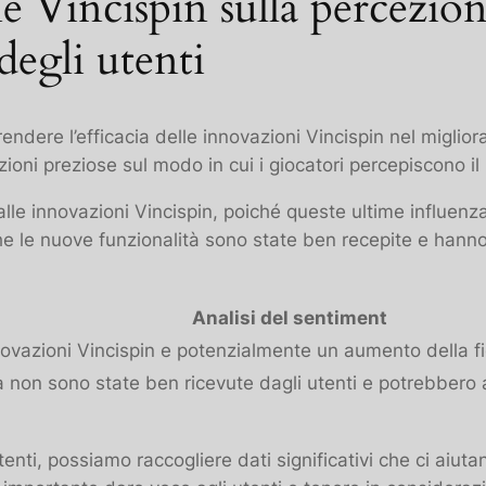
e Vincispin sulla percezio
degli utenti
ndere l’efficacia delle innovazioni Vincispin nel miglior
ioni preziose sul modo in cui i giocatori percepiscono il
lle innovazioni Vincispin, poiché queste ultime influenz
he le nuove funzionalità sono state ben recepite e hanno
Analisi del sentiment
ovazioni Vincispin e potenzialmente un aumento della fi
à non sono state ben ricevute dagli utenti e potrebbero 
enti, possiamo raccogliere dati significativi che ci aiutan