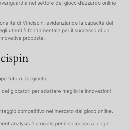
avanguardia nel settore del gioco d’azzardo online
alità di Vincispin, evidenziando la capacità del
degli utenti è fondamentale per il successo di un
innovative proposte.
cispin
po futuro dei giochi.
e dei giocatori per adattare meglio le innovazioni
ntaggio competitivo nel mercato del gioco online.
ment analysis è cruciale per il successo a lungo