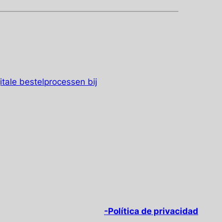
itale bestelprocessen bij
-Política de privacidad