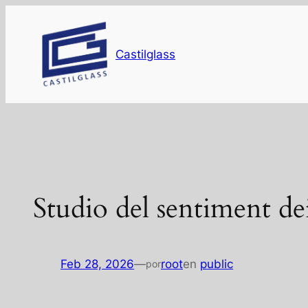
Saltar
al
contenido
Castilglass
Studio del sentiment de
Feb 28, 2026
—
root
en
public
por