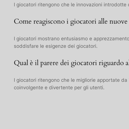
I giocatori ritengono che le innovazioni introdotte
Come reagiscono i giocatori alle nuove
I giocatori mostrano entusiasmo e apprezzamento 
soddisfare le esigenze dei giocatori.
Qual è il parere dei giocatori riguardo a
I giocatori ritengono che le migliorie apportate da 
coinvolgente e divertente per gli utenti.