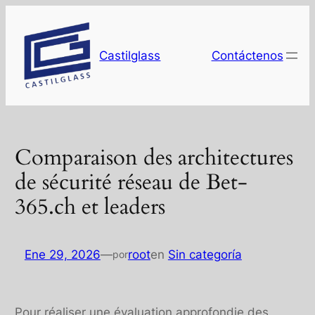
Saltar
al
contenido
Castilglass
Contáctenos
Comparaison des architectures
de sécurité réseau de Bet-
365.ch et leaders
Ene 29, 2026
—
root
en
Sin categoría
por
Pour réaliser une évaluation approfondie des