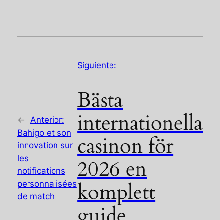
Siguiente:
Bästa
internationella
←
Anterior:
Bahigo et son
casinon för
innovation sur
les
2026 en
notifications
personnalisées
komplett
de match
guide